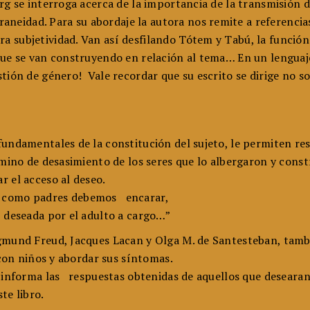
rg se interroga acerca de la importancia de la transmisión 
idad. Para su abordaje la autora nos remite a referencias 
a subjetividad. Van así desfilando Tótem y Tabú, la funció
 que se van construyendo en relación al tema… En un lenguaj
ión de género! Vale recordar que su escrito se dirige no sol
 fundamentales de la constitución del sujeto, le permiten 
amino de desasimiento de los seres que lo albergaron y constr
r el acceso al deseo.
e como padres debemos encarar,
, deseada por el adulto a cargo…”
igmund Freud, Jacques Lacan y Olga M. de Santesteban, tambi
 con niños y abordar sus síntomas.
s informa las respuestas obtenidas de aquellos que desearan
te libro.