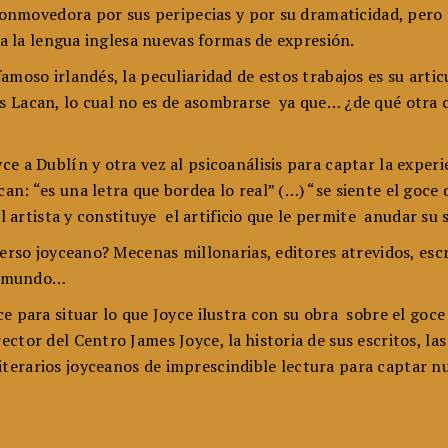
conmovedora por sus peripecias y por su dramaticidad, pero
 a la lengua inglesa nuevas formas de expresión.
moso irlandés, la peculiaridad de estos trabajos es su artic
 Lacan, lo cual no es de asombrarse ya que… ¿de qué otra co
ce a Dublín y otra vez al psicoanálisis para captar la exper
n: “es una letra que bordea lo real” (…) “se siente el goce 
el artista y constituye el artificio que le permite anudar su
erso joyceano? Mecenas millonarias, editores atrevidos, esc
al mundo…
e para situar lo que Joyce ilustra con su obra sobre el goce 
tor del Centro James Joyce, la historia de sus escritos, las 
erarios joyceanos de imprescindible lectura para captar 