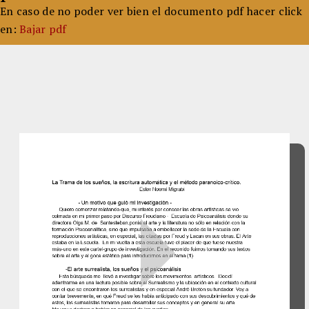
En caso de no poder ver bien el documento pdf hacer click
en:
Bajar pdf