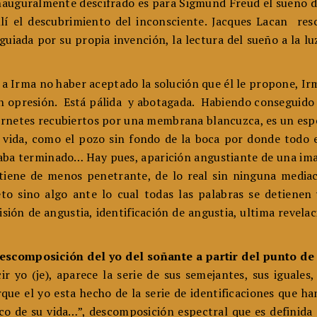
o inauguralmente descifrado es para Sigmund Freud el sueño d
allí el descubrimiento del inconsciente. Jacques Lacan re
guiada por su propia invención, la lectura del sueño a la lu
a Irma no haber aceptado la solución que él le propone, Ir
an opresión. Está pálida y abotagada. Habiendo conseguido 
 cornetes recubiertos por una membrana blancuzca, es un es
 vida, como el pozo sin fondo de la boca por donde todo e
caba terminado… Hay pues, aparición angustiante de una im
tiene de menos penetrante, de lo real sin ninguna mediaci
eto sino algo ante lo cual todas las palabras se detienen 
sión de angustia, identificación de angustia, ultima revelac
escomposición del yo del soñante a partir del punto d
 yo (je), aparece la serie de sus semejantes, sus iguales,
rque el yo esta hecho de la serie de identificaciones que h
ico de su vida…”, descomposición espectral que es definida