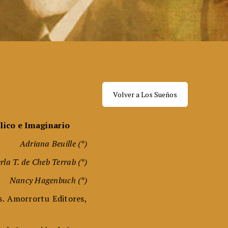
Volver a Los Sueños
ólico e Imaginario
Adriana Beuille
(*)
rla T. de Cheb Terrab (*)
Nancy Hagenbuch (*)
. Amorrortu Editores,