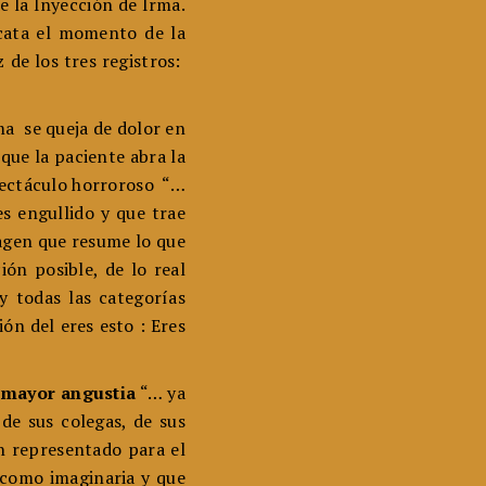
e la Inyección de Irma.
scata el momento de la
z de los tres registros:
ma se queja de dolor en
que la paciente abra la
pectáculo horroroso “…
s engullido y que trae
agen que resume lo que
ón posible, de lo real
y todas las categorías
ión del eres esto : Eres
e mayor angustia
“… ya
 de sus colegas, de sus
an representado para el
 como imaginaria y que