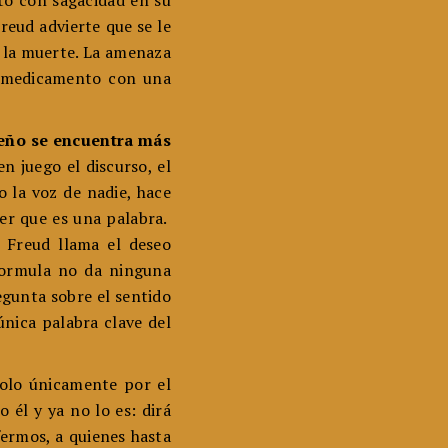
to con sagacidad en su
Freud advierte que se le
 la muerte. La amenaza
un medicamento con una
ueño se encuentra más
 juego el discurso, el
 la voz de nadie, hace
ser que es una palabra.
e Freud llama el deseo
 formula no da ninguna
egunta sobre el sentido
nica palabra clave del
dolo únicamente por el
 él y ya no lo es: dirá
ermos, a quienes hasta