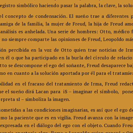
gistro simbólico haciendo pasar la palabra, la clave, la solu
el concepto de condensación. El sueño trae a diferentes 
 amiga de la familia, la mujer de Freud, la hija de Freud 
álisis es anhelada. Una serie de hombres: Otto, médico fa
e no siempre comparte las opiniones de Freud, Leopoldo má
ón percibida en la voz de Otto quien trae noticias de Ir
en él o que ha participado en la burla del círculo de relac
tto se descompone el ego del soñante, Freud desaparece baj
 en cuanto a la solución aportada por él para el tratamien
bilidad en el fracaso del tratamiento de Irma, Freud redac
e el sueño dirá Lacan para iS – imaginar el símbolo, poner
erpreta sI – simboliza la imagen.
sometidas a las condiciones imaginarias, es así que el ego d
o la paciente que es en vigilia. Freud avanza con la image
 expresada en el diálogo del ego con el objeto. Cuando Freud