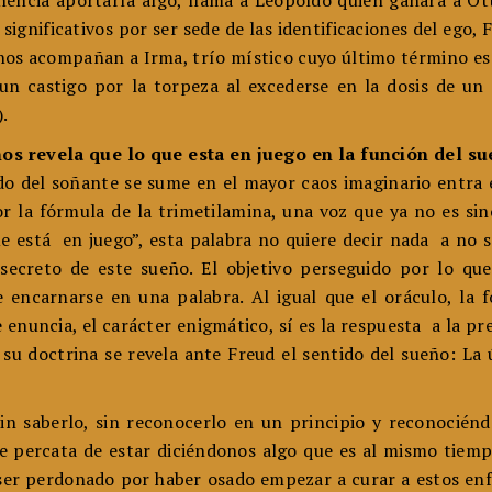
nencia aportaría algo, llama a Leopoldo quien ganará a Ot
ignificativos por ser sede de las identificaciones del ego, 
inos acompañan a Irma, trío místico cuyo último término es
 un castigo por la torpeza al excederse en la dosis de 
a).
os revela que lo que esta en juego en la función del s
o del soñante se sume en el mayor caos imaginario entra en
 la fórmula de la trimetilamina, una voz que ya no es sino
ue está en juego”, esta palabra no quiere decir nada a no 
 secreto de este sueño. El objetivo perseguido por lo qu
 encarnarse en una palabra. Al igual que el oráculo, la
enuncia, el carácter enigmático, sí es la respuesta a la pr
u doctrina se revela ante Freud el sentido del sueño: La ú
in saberlo, sin reconocerlo en un principio y reconocién
 Se percata de estar diciéndonos algo que es al mismo tiempo
ser perdonado por haber osado empezar a curar a estos enf