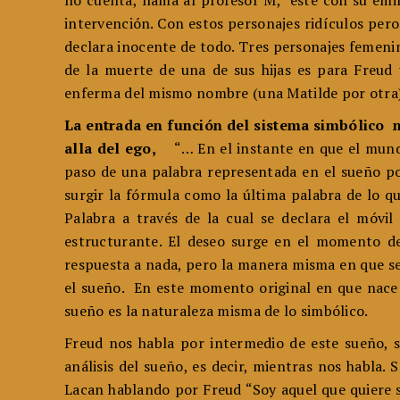
no cuenta, llama al profesor M, este con su emi
intervención. Con estos personajes ridículos pero s
declara inocente de todo. Tres personajes femen
de la muerte de una de sus hijas es para Freud
enferma del mismo nombre (una Matilde por otr
La entrada en función del sistema simbólico n
alla del ego,
“… En el instante en que el mund
paso de una palabra representada en el sueño por
surgir la fórmula como la última palabra de lo q
Palabra a través de la cual se declara el móvil
estructurante. El deseo surge en el momento de
respuesta a nada, pero la manera misma en que se 
el sueño. En este momento original en que nace s
sueño es la naturaleza misma de lo simbólico.
Freud nos habla por intermedio de este sueño, s
análisis del sueño, es decir, mientras nos habla.
Lacan hablando por Freud “Soy aquel que quiere 