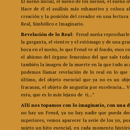
El sueño inicial, el sueño de los sueños, el sueñ
Hace de él el análisis más exhaustivo y coloca 
creación y la posición del creador en una lectura 
Real, Simbólico e Imaginario.
Revelación de lo Real
: Freud sueña reprocharle 
la garganta, el vientre y el estómago y de una gr
boca en el sueño, lo que Freud ve al fondo, esos
el abismo del órgano femenino del que sale toda
también la imagen de la muerte en la que todo a
podemos llamar revelación de lo real en lo que 
último, del objeto esencial que ya no es un obj
fracasan, el objeto de angustia por excelencia… Vi
esto, que es lo más lejano de ti…”
Allí nos topamos con lo imaginario, con una d
no hay un Freud, ya no hay nadie que pueda decir
superiores, vemos aparecer la serie de los yo, po
sujeto un hito esencial, en cada momento histór